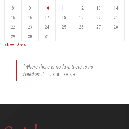
8
9
10
11
12
13
14
15
16
17
18
19
20
21
22
23
24
25
26
27
28
29
30
31
« Nov
Apr »
"Where there is no law, there is no
freedom."
—
John Locke