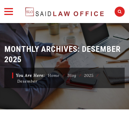
Skip
to
content
MONTHLY ARCHIVES:
DESEMBER
2025
You Are Here:
Home
⁄
Blog
⁄
2025
⁄
Desember